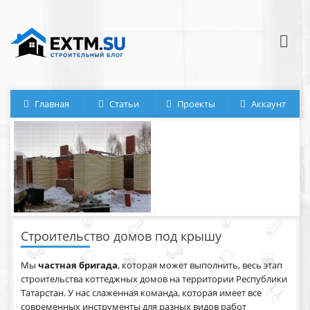
Главная
Статьи
Проекты
Аккаунт
Строительство домов под крышу
Мы
частная бригада
, которая может выполнить, весь этап
строительства коттеджных домов на территории Республики
Татарстан. У нас слаженная команда, которая имеет все
Строительство одноэтажного
дома с 16 углами
современных инструменты для разных видов работ